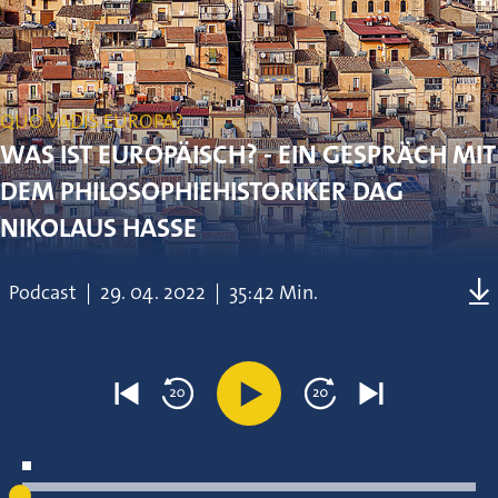
QUO VADIS EUROPA?
WAS IST EUROPÄISCH? - EIN GESPRÄCH MIT
DEM PHILOSOPHIEHISTORIKER DAG
NIKOLAUS HASSE
Podcast
|
29.
04.
2022
|
35:42 Min.