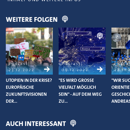
WEITERE FOLGEN
Podcast
Podcast
Podca
23.12.2022
09.12.2022
28.11.
UTOPIEN IN DER KRISE?
"ES WIRD GROSSE V
"WIR SU
EUROPÄISCHE
IELFALT MÖGLICH S
ORIENTI
ZUKUNFTSVISIONEN
EIN" - AUF DEM WEG Z
GESCHICH
DER…
U…
ANDREA
AUCH INTERESSANT