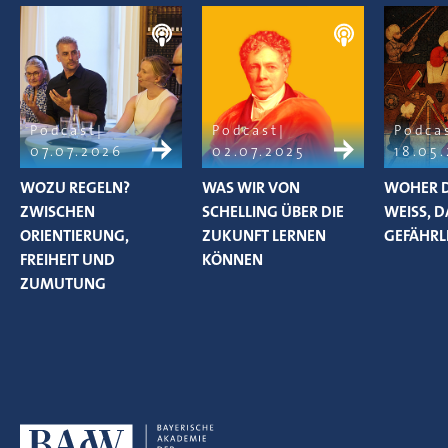
Podcast
Podcast
Podca
07.07.2026
02.07.2025
18.05
WOZU REGELN?
WAS WIR VON
WOHER D
ZWISCHEN
SCHELLING ÜBER DIE
WEISS, D
ORIENTIERUNG,
ZUKUNFT LERNEN
EFÄHRLIC
FREIHEIT UND
KÖNNEN
ZUMUTUNG