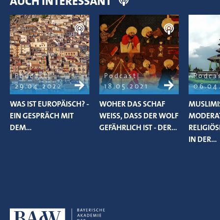
AUCH INTERESSANT
Podcast
Podcast
Podca
29.04.2022
18.05.2021
06.04
WAS IST EUROPÄISCH? -
WOHER DAS SCHAF
MUSLIMI
EIN GESPRÄCH MIT
WEISS, DASS DER WOLF G
MODERAT
DEM…
EFÄHRLICH IST - DER…
RELIGIÖS
IN DER…