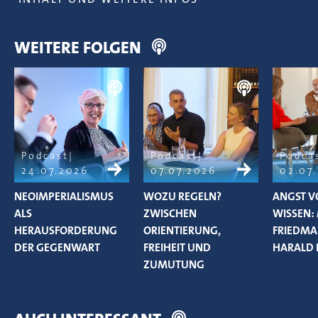
WEITERE FOLGEN
Podcast
Podcast
Podca
24.07.2026
07.07.2026
02.07
NEOIMPERIALISMUS
WOZU REGELN?
ANGST V
ALS
ZWISCHEN
WISSEN:
HERAUSFORDERUNG
ORIENTIERUNG,
FRIEDM
DER GEGENWART
FREIHEIT UND
HARALD 
ZUMUTUNG