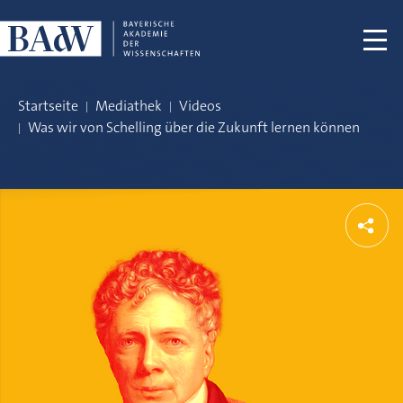
Navigation überspringen
Startseite
Mediathek
Videos
Was wir von Schelling über die Zukunft lernen können