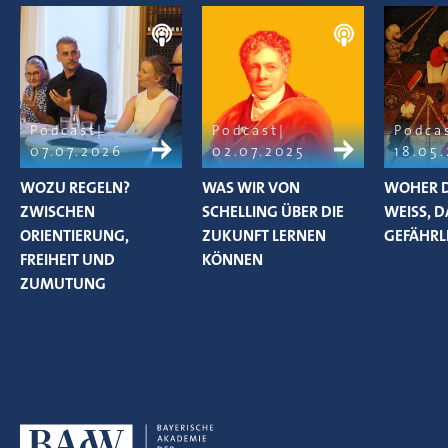
Podcast
Podcast
Podca
07.07.2026
02.07.2025
18.05
WOZU REGELN?
WAS WIR VON
WOHER D
ZWISCHEN
SCHELLING ÜBER DIE
WEISS, D
ORIENTIERUNG,
ZUKUNFT LERNEN
EFÄHRLIC
FREIHEIT UND
KÖNNEN
ZUMUTUNG