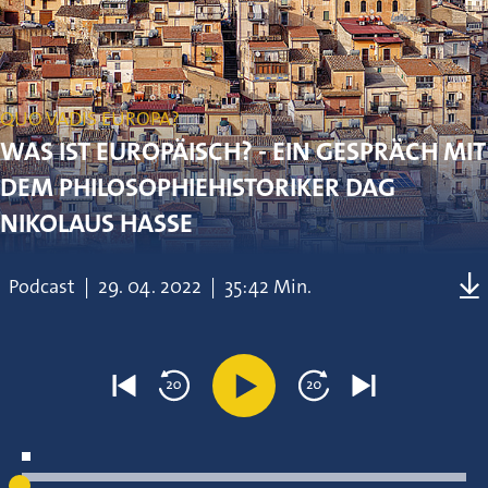
QUO VADIS EUROPA?
WAS IST EUROPÄISCH? - EIN GESPRÄCH MIT
DEM PHILOSOPHIEHISTORIKER DAG
NIKOLAUS HASSE
Podcast
|
29.
04.
2022
|
35:42 Min.