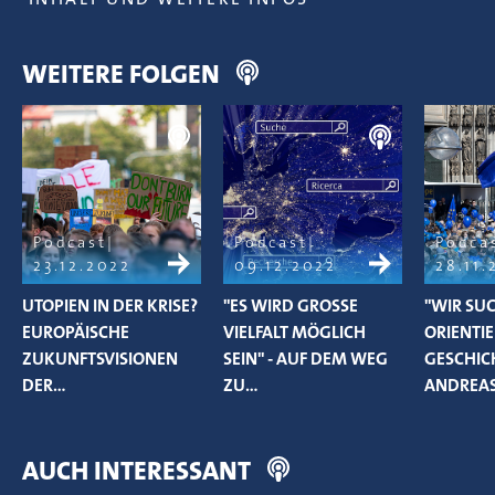
WEITERE FOLGEN
Podcast
Podcast
Podca
23.12.2022
09.12.2022
28.11.
UTOPIEN IN DER KRISE?
"ES WIRD GROSSE V
"WIR SU
EUROPÄISCHE
IELFALT MÖGLICH S
ORIENTI
ZUKUNFTSVISIONEN
EIN" - AUF DEM WEG Z
GESCHICH
DER…
U…
ANDREA
AUCH INTERESSANT