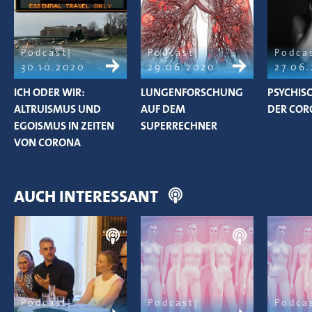
Podcast
Podcast
Podca
30.10.2020
29.06.2020
27.06
ICH ODER WIR:
LUNGENFORSCHUNG
PSYCHIS
ALTRUISMUS UND
AUF DEM
DER COR
EGOISMUS IN ZEITEN
SUPERRECHNER
VON CORONA
AUCH INTERESSANT
Podcast
Podcast
Podca