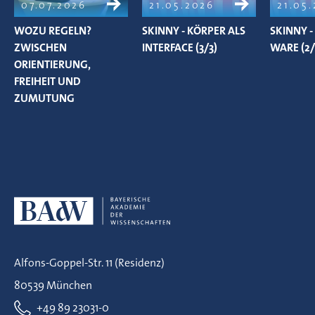
07.07.2026
21.05.2026
21.05
WOZU REGELN?
SKINNY - KÖRPER ALS
SKINNY -
ZWISCHEN
INTERFACE (3/3)
WARE (2/
ORIENTIERUNG,
FREIHEIT UND
ZUMUTUNG
Alfons-Goppel-Str. 11 (Residenz)
80539 München
+49 89 23031-0