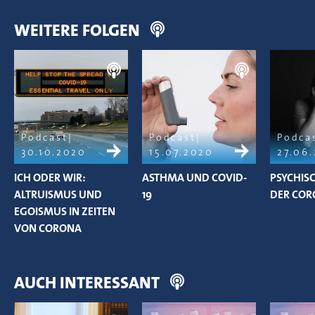
WEITERE FOLGEN
Podcast
Podcast
Podca
30.10.2020
15.07.2020
27.06
ICH ODER WIR:
ASTHMA UND COVID-
PSYCHIS
ALTRUISMUS UND
19
DER COR
EGOISMUS IN ZEITEN
VON CORONA
AUCH INTERESSANT