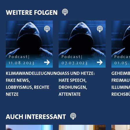
WEITERE FOLGEN
Podcast
Podcast
Podca
11.08.2023
07.07.2023
01.05
KLIMAWANDELLEUGNUNG:
HASS UND HETZE:
GEHEIMB
FAKE NEWS,
HATE SPEECH,
FREIMAU
LOBBYISMUS, RECHTE
DROHUNGEN,
ILLUMIN
NETZE
ATTENTATE
REICHSB
AUCH INTERESSANT