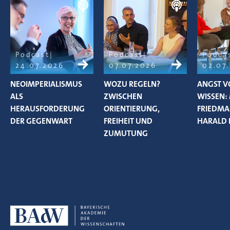
Podcast
Podcast
Podca
24.07.2026
07.07.2026
02.07
NEOIMPERIALISMUS
WOZU REGELN?
ANGST V
ALS
ZWISCHEN
WISSEN:
HERAUSFORDERUNG
ORIENTIERUNG,
FRIEDM
DER GEGENWART
FREIHEIT UND
HARALD 
ZUMUTUNG