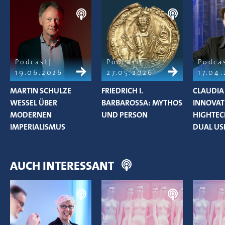
Podcast
Podcast
Podca
19.06.2026
27.05.2026
17.04
MARTIN SCHULZE
FRIEDRICH I.
CLAUDIA
WESSEL ÜBER
BARBAROSSA: MYTHOS
INNOVAT
MODERNEN
UND PERSON
HIGHTEC
IMPERIALISMUS
DUAL US
AUCH INTERESSANT