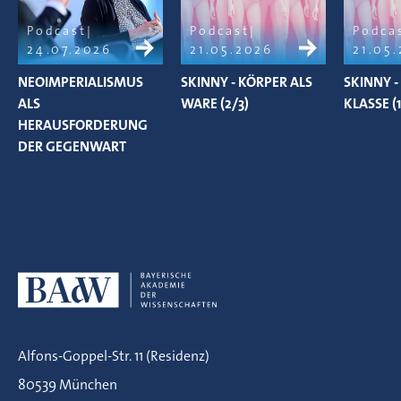
Podcast
Podcast
Podca
24.07.2026
21.05.2026
21.05
NEOIMPERIALISMUS
SKINNY - KÖRPER ALS
SKINNY 
ALS
WARE (2/3)
KLASSE (1
HERAUSFORDERUNG
DER GEGENWART
Alfons-Goppel-Str. 11 (Residenz)
80539 München