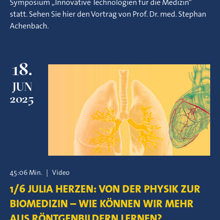
Symposium „Innovative Technologien für die Medizin“
statt. Sehen Sie hier den Vortrag von Prof. Dr. med. Stephan
Achenbach.
18.
JUN
2025
45:06 Min.
|
Video
1/6 JULIA HERZEN: VON DER PHYSIK ZUR
BIOMEDIZIN – WIE KÖNNEN WIR MEHR
AUS RÖNTGENBILDERN LERNEN?