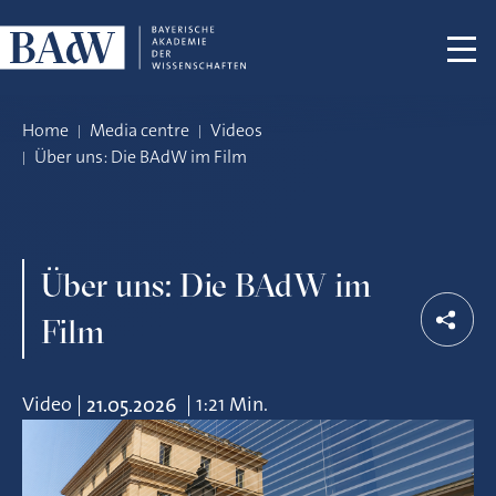
Skip navigation
Home
Media centre
Videos
Über uns: Die BAdW im Film
Über uns: Die BAdW im
Film
Video
|
|
1:21 Min.
21.05.2026