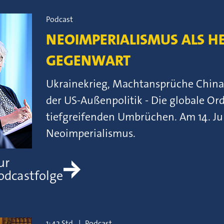
Podcast
NEOIMPERIALISMUS ALS 
GEGENWART
Ukrainekrieg, Machtansprüche Chinas
der US-Außenpolitik - Die globale Or
tiefgreifenden Umbrüchen. Am 14. Ju
Neoimperialismus.
ur
odcastfolge
1:42 Std.
|
Podcast