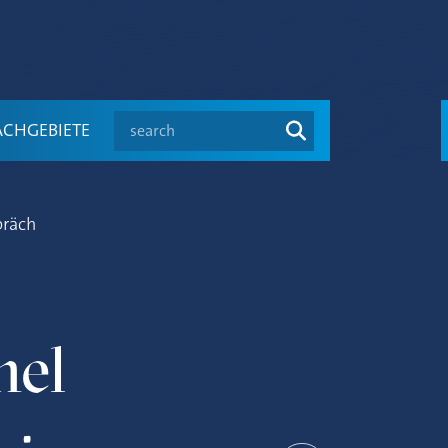
search
ACHGEBIETE
präch
hel