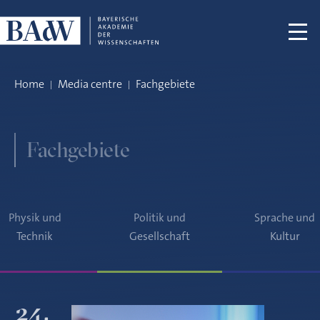
Skip navigation
Home
Media centre
Fachgebiete
Fachgebiete
Physik und
Politik und
Sprache und
Technik
Gesellschaft
Kultur
24.