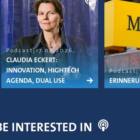
Podcast
17.04.2026
CLAUDIA ECKERT:
INNOVATION, HIGHTECH
Podcast
AGENDA, DUAL USE
ERINNERU
E INTERESTED IN