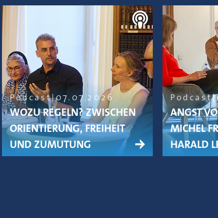
Podcast
07.07.2026
Podcast
WOZU REGELN? ZWISCHEN
ANGST VO
ORIENTIERUNG, FREIHEIT
MICHEL F
UND ZUMUTUNG
HARALD L