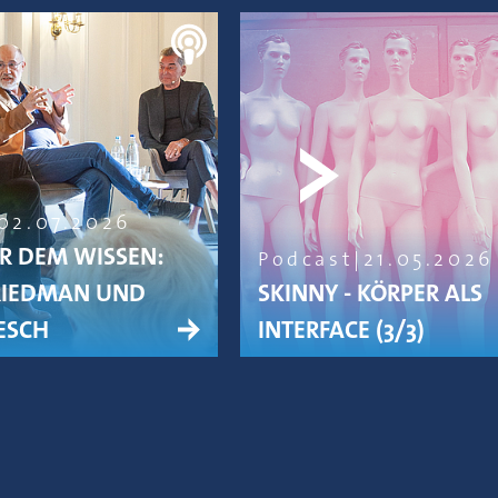
02.07.2026
R DEM WISSEN:
Podcast
21.05.2026
RIEDMAN UND
SKINNY - KÖRPER ALS
ESCH
INTERFACE (3/3)