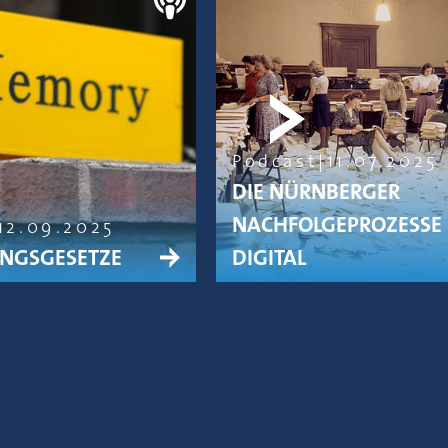
Podcast
11.07.2025
DIE NÜRNBERGER
NACHFOLGEPROZESSE
12.09.2025
NGSGESETZE
DIGITAL