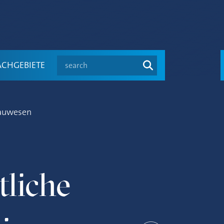
search
ACHGEBIETE
Bauwesen
liche