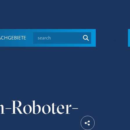
search
ACHGEBIETE
h-Roboter-