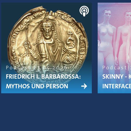
Podcast
27.05.2026
Podcast
FRIEDRICH I. BARBAROSSA:
SKINNY - 
MYTHOS UND PERSON
INTERFACE