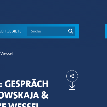
Suche
ACHGEBIETE
 Wessel
: GESPRÄCH
ROWSKAJA &
E WESSEL