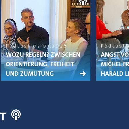
Podcast
07.07.2026
Podcast
WOZU REGELN? ZWISCHEN
ANGST VO
ORIENTIERUNG, FREIHEIT
MICHEL F
UND ZUMUTUNG
HARALD L
NT