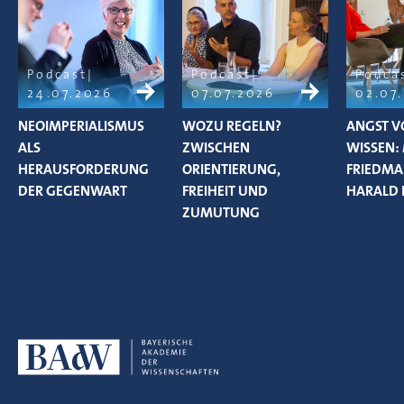
Podcast
Podcast
Podca
24.07.2026
07.07.2026
02.07
NEOIMPERIALISMUS
WOZU REGELN?
ANGST V
ALS
ZWISCHEN
WISSEN:
HERAUSFORDERUNG
ORIENTIERUNG,
FRIEDM
DER GEGENWART
FREIHEIT UND
HARALD 
ZUMUTUNG