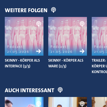
WEITERE FOLGEN
Podcast
Podcast
Podca
21.05.2026
21.05.2026
21.05
SKINNY - KÖRPER ALS
SKINNY - KÖRPER ALS
TRAILER:
INTERFACE (3/3)
WARE (2/3)
KÖRPER 
KONTROL
AUCH INTERESSANT