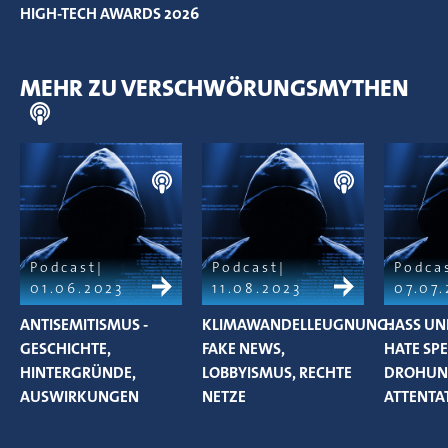
HIGH-TECH AWARDS 2026
MEHR ZU VERSCHWÖRUNGSMYTHEN
Podcast
Podcast
Podca
01.06.2023
11.08.2023
07.07
ANTISEMITISMUS -
KLIMAWANDELLEUGNUNG:
HASS UN
GESCHICHTE,
FAKE NEWS,
HATE SPE
HINTERGRÜNDE,
LOBBYISMUS, RECHTE
DROHUN
AUSWIRKUNGEN
NETZE
ATTENTA