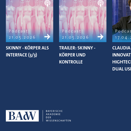
Podcast
Podcast
Podca
21.05.2026
21.05.2026
17.04
SKINNY - KÖRPER ALS
TRAILER: SKINNY -
CLAUDIA
INTERFACE (3/3)
KÖRPER UND
INNOVAT
KONTROLLE
HIGHTEC
DUAL US