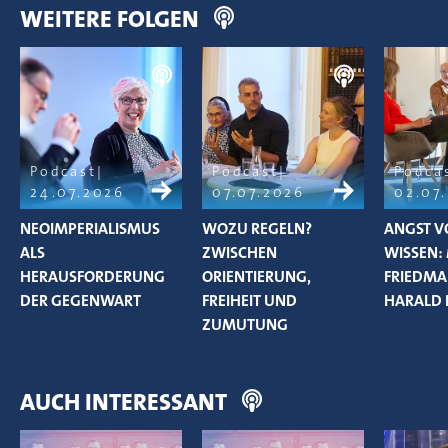
WEITERE FOLGEN
Podcast
Podcast
Podca
24.07.2026
07.07.2026
02.07
NEOIMPERIALISMUS
WOZU REGELN?
ANGST V
ALS
ZWISCHEN
WISSEN:
HERAUSFORDERUNG
ORIENTIERUNG,
FRIEDM
DER GEGENWART
FREIHEIT UND
HARALD 
ZUMUTUNG
AUCH INTERESSANT