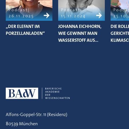
Podcast
Podcast
Podca
26.11.2025
15.11.2024
25.10
„DER ELEFANT IM
JOHANNA EICHHORN,
DIE ROLL
PORZELLANLADEN“
WIE GEWINNT MAN
GERICHT
WASSERSTOFF AUS…
KLIMASC
Alfons-Goppel-Str. 11 (Residenz)
80539 München