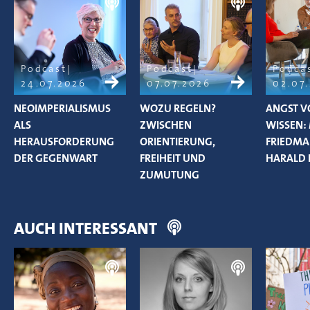
Podcast
Podcast
Podca
24.07.2026
07.07.2026
02.07
NEOIMPERIALISMUS
WOZU REGELN?
ANGST V
ALS
ZWISCHEN
WISSEN:
HERAUSFORDERUNG
ORIENTIERUNG,
FRIEDM
DER GEGENWART
FREIHEIT UND
HARALD 
ZUMUTUNG
AUCH INTERESSANT