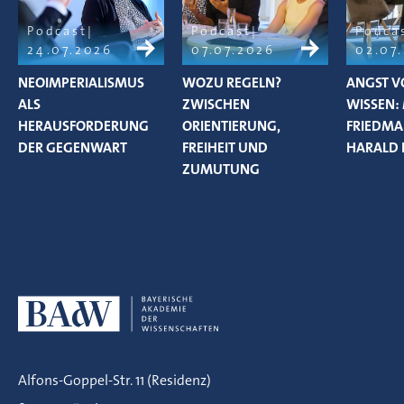
Podcast
Podcast
Podca
24.07.2026
07.07.2026
02.07
NEOIMPERIALISMUS
WOZU REGELN?
ANGST V
ALS
ZWISCHEN
WISSEN:
HERAUSFORDERUNG
ORIENTIERUNG,
FRIEDM
DER GEGENWART
FREIHEIT UND
HARALD 
ZUMUTUNG
Alfons-Goppel-Str. 11 (Residenz)