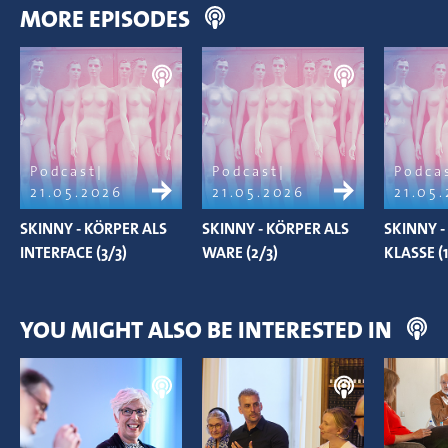
MORE EPISODES
Podcast
Podcast
Podca
21.05.2026
21.05.2026
21.05
SKINNY - KÖRPER ALS
SKINNY - KÖRPER ALS
SKINNY 
INTERFACE (3/3)
WARE (2/3)
KLASSE (1
YOU MIGHT ALSO BE INTERESTED IN