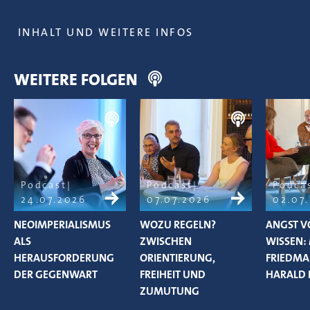
INHALT UND WEITERE INFOS
WEITERE FOLGEN
Podcast
Podcast
Podca
24.07.2026
07.07.2026
02.07
NEOIMPERIALISMUS
WOZU REGELN?
ANGST V
ALS
ZWISCHEN
WISSEN:
HERAUSFORDERUNG
ORIENTIERUNG,
FRIEDM
DER GEGENWART
FREIHEIT UND
HARALD 
ZUMUTUNG