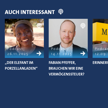
AUCH INTERESSANT
Podcast
Podcast
Podca
26.11.2025
14.11.2025
12.09
„DER ELEFANT IM
FABIAN PFEFFER,
ERINNER
PORZELLANLADEN“
BRAUCHEN WIR EINE
VERMÖGENSSTEUER?