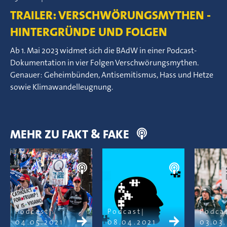
TRAILER: VERSCHWÖRUNGSMYTHEN -
HINTERGRÜNDE UND FOLGEN
Ab 1. Mai 2023 widmet sich die BAdW in einer Podcast-
Dokumentation in vier Folgen Verschwörungsmythen.
Genauer: Geheimbünden, Antisemitismus, Hass und Hetze
sowie Klimawandelleugnung.
MEHR ZU FAKT & FAKE
Podcast
Podcast
Podca
04.05.2021
08.04.2021
03.03