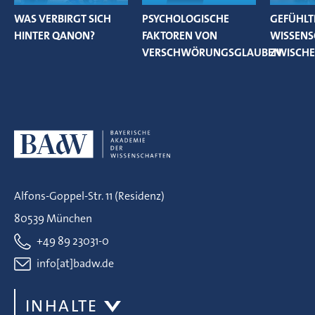
WAS VERBIRGT SICH
PSYCHOLOGISCHE
GEFÜHLT
HINTER QANON?
FAKTOREN VON
WISSEN
VERSCHWÖRUNGSGLAUBEN
ZWISCH
Alfons-Goppel-Str. 11 (Residenz)
80539 München
+49 89 23031-0
info[at]badw.de
INHALTE