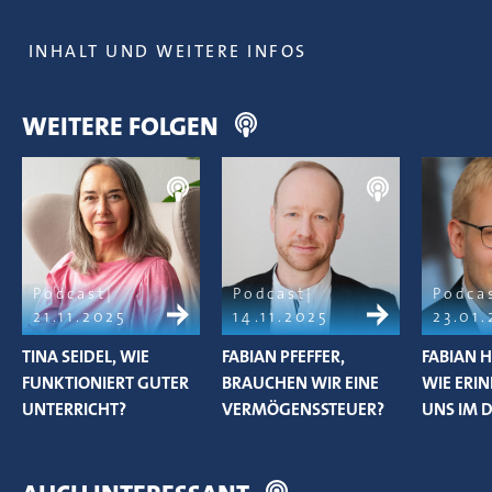
INHALT UND WEITERE INFOS
WEITERE FOLGEN
Podcast
Podcast
Podca
21.11.2025
14.11.2025
23.01
TINA SEIDEL, WIE
FABIAN PFEFFER,
FABIAN 
FUNKTIONIERT GUTER
BRAUCHEN WIR EINE
WIE ERI
UNTERRICHT?
VERMÖGENSSTEUER?
UNS IM 