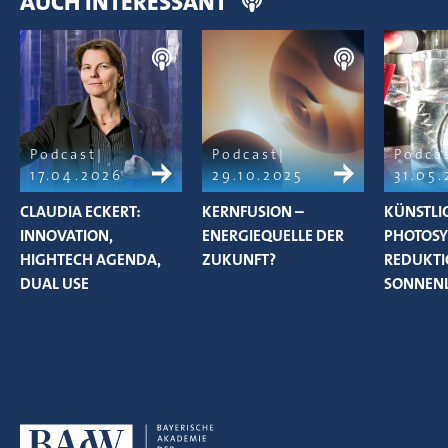
AUCH INTERESSANT
Podcast
Podcast
Podca
17.04.2026
29.10.2025
31.05
CLAUDIA ECKERT:
KERNFUSION –
KÜNSTLI
INNOVATION,
ENERGIEQUELLE DER
PHOTOSY
HIGHTECH AGENDA,
ZUKUNFT?
REDUKTI
DUAL USE
SONNENL