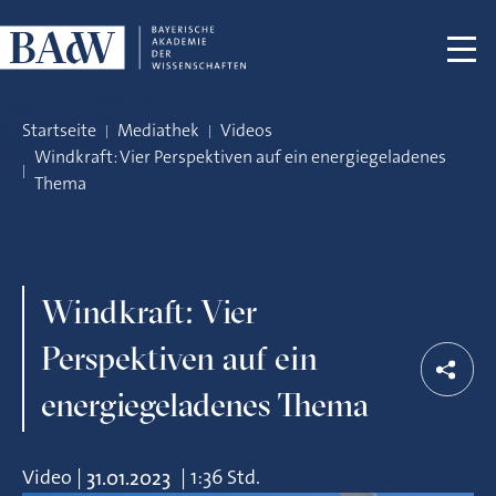
Navigation überspringen
Startseite
Mediathek
Videos
Windkraft: Vier Perspektiven auf ein energiegeladenes
Thema
Windkraft: Vier
Perspektiven auf ein
energiegeladenes Thema
Video
|
|
1:36 Std.
31.01.2023