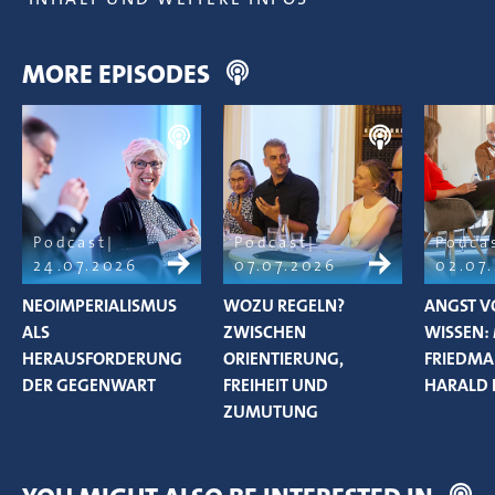
MORE EPISODES
Podcast
Podcast
Podca
24.07.2026
07.07.2026
02.07
NEOIMPERIALISMUS
WOZU REGELN?
ANGST V
ALS
ZWISCHEN
WISSEN:
HERAUSFORDERUNG
ORIENTIERUNG,
FRIEDM
DER GEGENWART
FREIHEIT UND
HARALD 
ZUMUTUNG