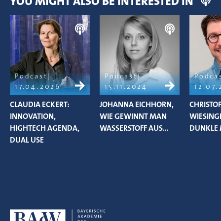
YOU MIGHT ALSO BE INTERESTED IN
Podcast
Podcast
Podca
17.04.2026
15.11.2024
12.07
CLAUDIA ECKERT:
JOHANNA EICHHORN,
CHRISTO
INNOVATION,
WIE GEWINNT MAN
WIESINGE
HIGHTECH AGENDA,
WASSERSTOFF AUS…
DUNKLE 
DUAL USE