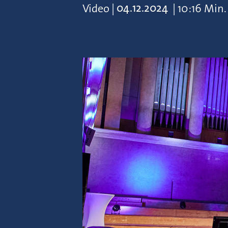
04.12.2024
Video
|
|
10:16 Min.