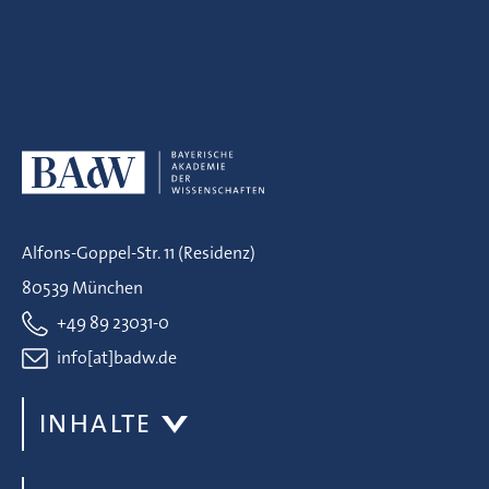
Alfons-Goppel-Str. 11 (Residenz)
80539 München
+49 89 23031-0
info[at]badw.de
INHALTE