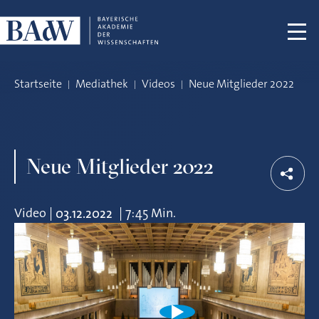
Navigation überspringen
Startseite
Mediathek
Videos
Neue Mitglieder 2022
Neue Mitglieder 2022
Video
|
|
7:45 Min.
03.12.2022