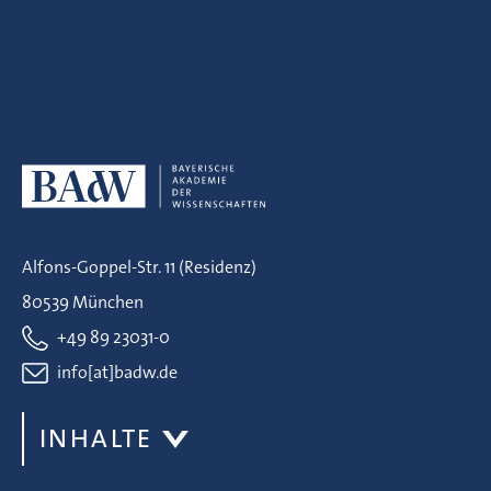
Alfons-Goppel-Str. 11 (Residenz)
80539 München
+49 89 23031-0
info[at]badw.de
INHALTE