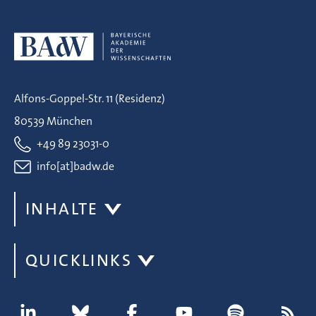
Alfons-Goppel-Str. 11 (Residenz)
80539 München
+49 89 23031-0
info[at]badw.de
INHALTE
QUICKLINKS