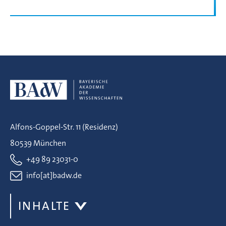
Alfons-Goppel-Str. 11 (Residenz)
80539 München
+49 89 23031-0
info[at]badw.de
INHALTE