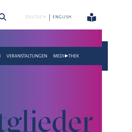
he
DEUTSCH
ENGLISH
N
VERANSTALTUNGEN
MEDI▶THEK
tglieder