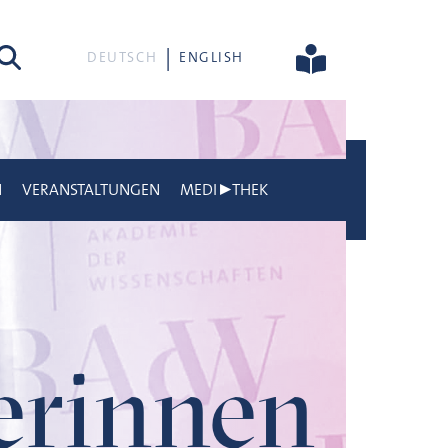
he
DEUTSCH
ENGLISH
N
VERANSTALTUNGEN
MEDI▶THEK
gerinnen