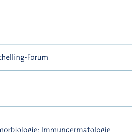
chelling-Forum
orbiologie; Immundermatologie