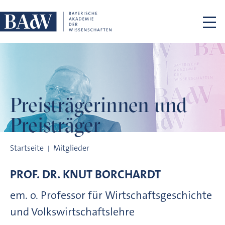
Navigation überspringen
Preisträgerinnen
und
Preisträger
Preisträgerinnen und Preisträger
Startseite
Mitglieder
PROF. DR.
KNUT
BORCHARDT
em. o. Professor für Wirtschaftsgeschichte
und Volkswirtschaftslehre