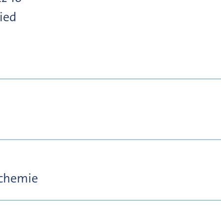
ied
ochemie