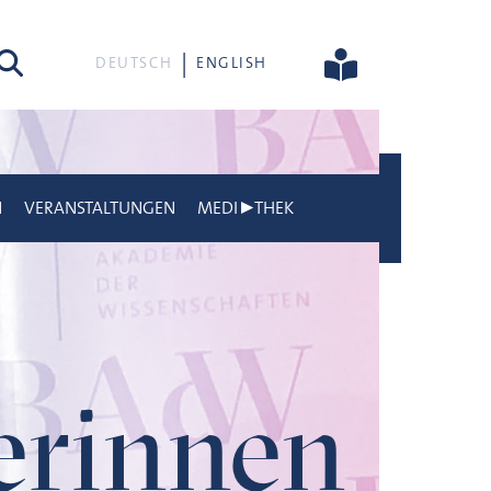
he
DEUTSCH
ENGLISH
N
VERANSTALTUNGEN
MEDI▶THEK
gerinnen