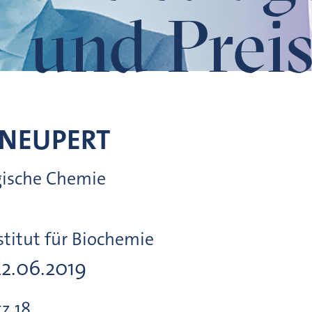
und Preis
NEUPERT
ogische Chemie
titut für Biochemie
22.06.2019
tz
18