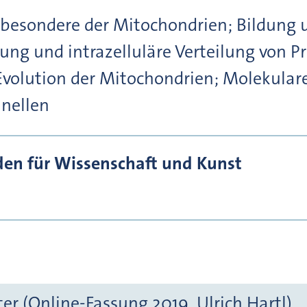
nsbesondere der Mitochondrien; Bildung 
ltung und intrazelluläre Verteilung von 
volution der Mitochondrien; Molekular
nellen
den für Wissenschaft und Kunst
r (Online-Fassung 2019, Ulrich Hartl)